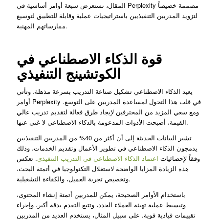
المقال، نستعرض سبعة أوامر أساسية في Perplexity مصممة خصيصاً
لتزويد المدربين التنفيذيين باستراتيجيات عملية وقابلة للتطبيق لتوسيع
ممارساتهم المهنية.
قوة الذكاء الاصطناعي في
الكوتشينج التنفيذي
يعيد الذكاء الاصطناعي تشكيل صناعة التدريب بسرعة مذهلة، وتأتي
أوامر Perplexity في قلب هذا التحول لمساعدة المدربين على التوسع.
ومع سعي المزيد من المحترفين لإيجاد طرق فعالة لتقديم تدريب عالي
القيمة، أصبحت الأدوات المدعومة بالذكاء الاصطناعي لا غنى عنها.
تشير البيانات الحديثة إلى أن أكثر من 40% من المدربين التنفيذيين
يدمجون الذكاء الاصطناعي في تطوير الأعمال وتقديم الخدمات، وذلك
وفقاً لإحصائيات
اعتماد الذكاء الاصطناعي في التدريب التنفيذي
. تعكس
هذه الزيادة المزايا الواضحة لاستغلال التكنولوجيا في أتمتة البحث،
وتخصيص تجربة العميل، والكفاءة التشغيلية.
باستخدام الأوامر الصحيحة، يمكن للمدربين أتمتة إنشاء المحتوى،
وتبسيط عملية تهيئة العملاء الجدد، وتتبع التقدم بدقة أكبر، وإجراء
تقييمات قيادية قوية. على سبيل المثال، يستخدم العديد من المدربين