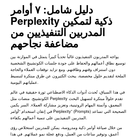
دليل شامل: ٧ أوامر
Perplexity ذكية لتمكين
المدربين التنفيذيين من
مضاعفة نجاحهم
يواجه المدربون التنفيذيون غالباً تحدياً كبيراً يتمثل في الموازنة بين
توسيع نطاق أعمالهم والحفاظ على جودة جلسات الكوتشينج الشخصية
دون استنزاف وقتهم وطاقتهم. ومع تزايد توقعات العملاء والحاجة
الملحة لتقديم حلول مخصصة، يبحث الكثيرون عن طرق مبتكرة لتبسيط
عملياتهم اليومية.
في هذا السياق، تُحدث أدوات الذكاء الاصطناعي ثورة حقيقية في عالم
الكوتشينج. منصات مثل Perplexity تقدم حلولاً مبتكرة لتسهيل البحث
المعمق، وأتمتة المهام الروتينية، وتعزيز مشاركة العملاء. السر يكمن
في إتقان استخدام “أوامر Perplexity” (Prompts) الصحيحة التي تساعد
المدربين التنفيذيين على تنمية أعمالهم بكفاءة.
من خلال صياغة أوامر ذكية ومدروسة، يمكن للمدربين استخلاص رؤى
أعمق، وتوفير ساعات من العمل، ودفع عجلة نمو عملائهم. في هذا