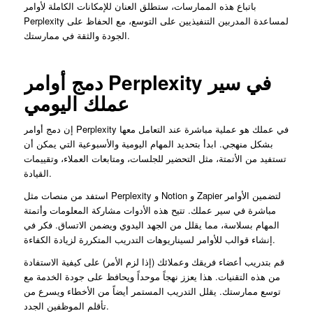
باتباع هذه الممارسات، ستطلق العنان للإمكانات الكاملة لأوامر
Perplexity لمساعدة المدربين التنفيذيين على التوسع، مع الحفاظ على
الجودة والثقة في ممارستك.
دمج أوامر Perplexity في سير
عملك اليومي
إن دمج أوامر Perplexity في عملك هو عملية مباشرة عند التعامل معها
بشكل منهجي. ابدأ بتحديد المهام اليومية والأسبوعية التي يمكن أن
تستفيد من الأتمتة، مثل التحضير للجلسات، ومتابعات العملاء، وتقييمات
القيادة.
استفد من منصات مثل Perplexity و Notion و Zapier لتضمين الأوامر
مباشرة في سير عملك. تتيح هذه الأدوات مشاركة المعلومات وأتمتة
المهام بسلاسة، مما يقلل من الجهد اليدوي ويضمن الاتساق. فكر في
إنشاء قوالب للأوامر لسيناريوهات التدريب المتكررة لزيادة الكفاءة.
قم بتدريب أعضاء فريقك وعملائك (إذا لزم الأمر) على كيفية الاستفادة
من هذه التقنيات. هذا يعزز نهجاً موحداً ويحافظ على جودة الخدمة مع
توسع ممارستك. يقلل التدريب المستمر أيضاً من الأخطاء ويسرع من
تأقلم الموظفين الجدد.