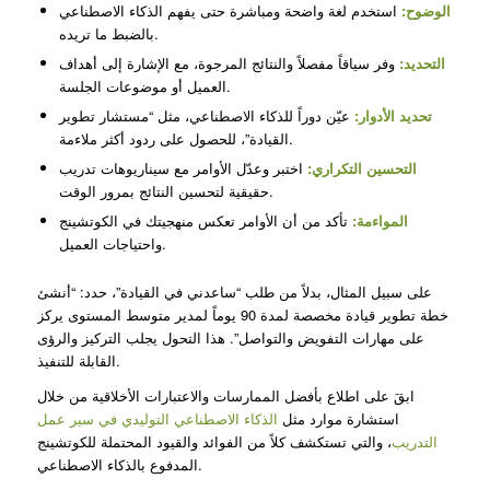
الوضوح:
استخدم لغة واضحة ومباشرة حتى يفهم الذكاء الاصطناعي
بالضبط ما تريده.
التحديد:
وفر سياقاً مفصلاً والنتائج المرجوة، مع الإشارة إلى أهداف
العميل أو موضوعات الجلسة.
تحديد الأدوار:
عيّن دوراً للذكاء الاصطناعي، مثل “مستشار تطوير
القيادة”، للحصول على ردود أكثر ملاءمة.
التحسين التكراري:
اختبر وعدّل الأوامر مع سيناريوهات تدريب
حقيقية لتحسين النتائج بمرور الوقت.
المواءمة:
تأكد من أن الأوامر تعكس منهجيتك في الكوتشينج
واحتياجات العميل.
على سبيل المثال، بدلاً من طلب “ساعدني في القيادة”، حدد: “أنشئ
خطة تطوير قيادة مخصصة لمدة 90 يوماً لمدير متوسط المستوى يركز
على مهارات التفويض والتواصل”. هذا التحول يجلب التركيز والرؤى
القابلة للتنفيذ.
ابقَ على اطلاع بأفضل الممارسات والاعتبارات الأخلاقية من خلال
استشارة موارد مثل
الذكاء الاصطناعي التوليدي في سير عمل
التدريب
، والتي تستكشف كلاً من الفوائد والقيود المحتملة للكوتشينج
المدفوع بالذكاء الاصطناعي.